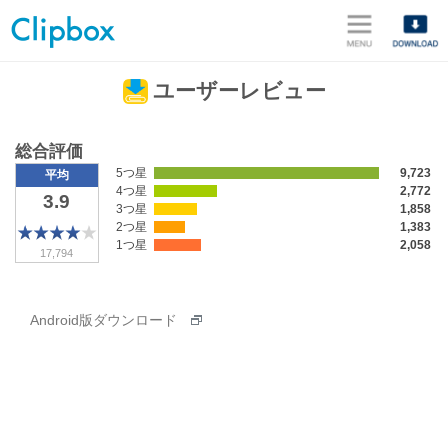
メニュ
ユーザーレビュー
総合評価
5つ星
9,723
平均
4つ星
2,772
3.9
3つ星
1,858
2つ星
1,383
1つ星
2,058
17,794
Android版ダウンロード